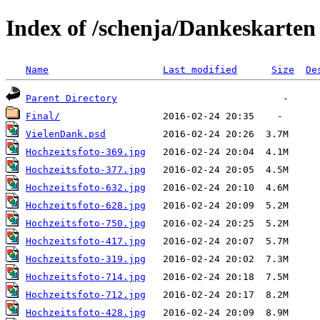
Index of /schenja/Dankeskarten
Name
Last modified
Size
De
Parent Directory
Final/
VielenDank.psd
Hochzeitsfoto-369.jpg
Hochzeitsfoto-377.jpg
Hochzeitsfoto-632.jpg
Hochzeitsfoto-628.jpg
Hochzeitsfoto-750.jpg
Hochzeitsfoto-417.jpg
Hochzeitsfoto-319.jpg
Hochzeitsfoto-714.jpg
Hochzeitsfoto-712.jpg
Hochzeitsfoto-428.jpg